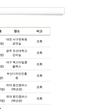
원
장소
비고
대전 서구문화원
조회
0명)
공연실
광주 조선대학교
조회
0명)
강의실
대구 텍스타일콤
조회
0명)
플렉스
부산디자인진흥
조회
명)
원
외대 용인캠퍼스
조회
0명)
(백년관)
명
외대 용인캠퍼스
조회
0명)
(백년관)