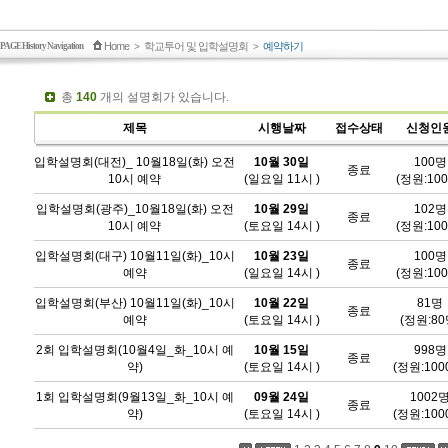
Home
학교투어 및 입학설명회
예약하기
PAGE History Navigation
>
>
총
140
개의 설명회가 있습니다.
제목
시행날짜
접수상태
신청인
입학설명회(대전)_ 10월18일(화) 오전
10월 30일
100명
종료
10시 예약
(일요일 11시 )
(정원:10
입학설명회(광주)_10월18일(화) 오전
10월 29일
102명
종료
10시 예약
(토요일 14시 )
(정원:10
입학설명회(대구) 10월11일(화)_10시
10월 23일
100명
종료
예약
(일요일 14시 )
(정원:10
입학설명회(부산) 10월11일(화)_10시
10월 22일
81명
종료
예약
(토요일 14시 )
(정원:80
2회 입학설명회(10월4일_화_10시 예
10월 15일
998명
종료
약)
(토요일 14시 )
(정원:100
1회 입학설명회(9월13일_화_10시 예
09월 24일
1002
종료
약)
(토요일 14시 )
(정원:100