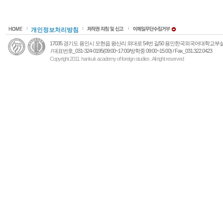
개인정보처리방침
17035 경기도 용인시 모현읍 왕산리 외대로 54번 길50 용인한국외국어대학교
/ 대표번호_031-324-0195(09:00~17:00/방학중 09:00~15:00) / Fax_031.322.0423
Copyright 2011. hankuk academy of foreign studies . All right reserved