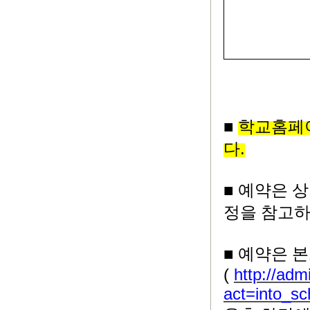
■
학교홈페
.
다
■
예약은 상
정을 참고하
■
예약은 본
(
http://adm
act=into_s