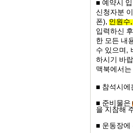
■
예약시 입
신청자분 
),
폰
인원수
입력하신 후
한 모든 내
,
수 있으며
하시기 바
맥북에서는 
■
참석시에
■
준비물은
을 지참해 
■
운동장에