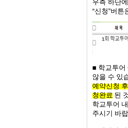
우측 하단
“
”
신청
버튼
■
학교투어 
않을 수 있
예약신청 
청완료
된 
학교투어 
주시기 바