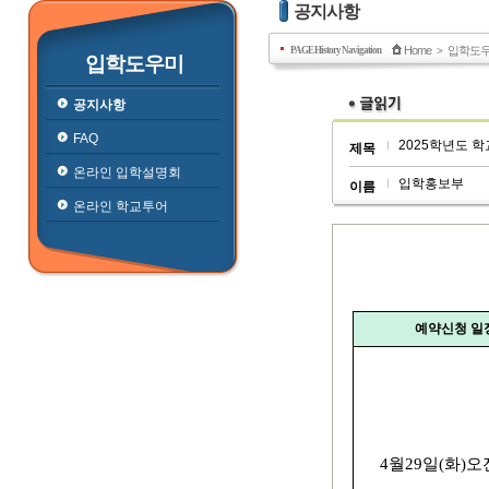
공지사항
Home
입학도
PAGE History Navigation
>
입학도우미
공지사항
FAQ
2025학년도 
제목
온라인 입학설명회
입학홍보부
이름
온라인 학교투어
20
예약신청 일
4
월
29
일
(
화
)
오