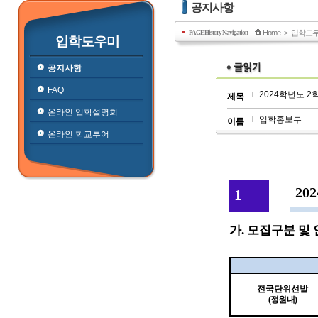
공지사항
Home
입학도
PAGE History Navigation
>
입학도우미
공지사항
FAQ
2024학년도 
제목
온라인 입학설명회
입학홍보부
이름
온라인 학교투어
202
1
가
.
모집구분 및 
전국단위선발
(
정원내
)