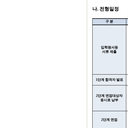
나
.
전형일정
구 분
입학원서등
서류 제출
1
단계 합격자 발표
2
단계 면접대상자
응시료 납부
2
단계 면접