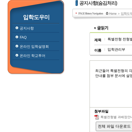
공지사항(숨김처리)
Home
입학도
PAGE History Navigation
>
입학도우미
공지사항
FAQ
특별전형 전형별
제목
온라인 입학설명회
입학관리부
이름
온라인 학교투어
최근들어 특별전형의 각
안내를 첨부 문서에 설
첨부파일
특별전형별 과배정안내.
전체 파일 다운로드