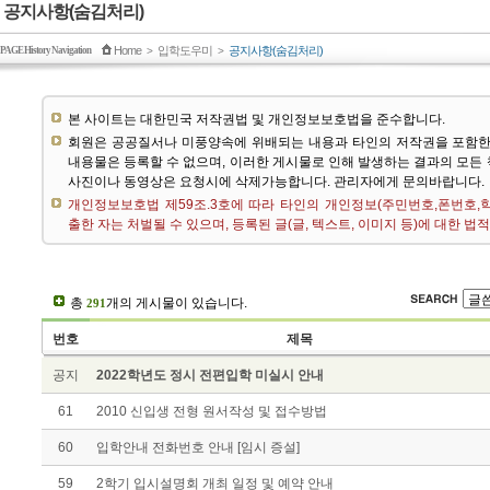
공지사항(숨김처리)
Home
입학도우미
공지사항(숨김처리)
PAGE History Navigation
>
>
본 사이트는 대한민국 저작권법 및 개인정보보호법을 준수합니다.
회원은 공공질서나 미풍양속에 위배되는 내용과 타인의 저작권을 포함한
내용물은 등록할 수 없으며, 이러한 게시물로 인해 발생하는 결과의 모든
사진이나 동영상은 요청시에 삭제가능합니다. 관리자에게 문의바랍니다.
개인정보보호법 제59조.3호에 따라 타인의 개인정보(주민번호,폰번호,학년
출한 자는 처벌될 수 있으며, 등록된 글(글, 텍스트, 이미지 등)에 대한 
총
개의 게시물이 있습니다.
291
번호
제목
공지
2022학년도 정시 전편입학 미실시 안내
61
2010 신입생 전형 원서작성 및 접수방법
60
입학안내 전화번호 안내 [임시 증설]
59
2학기 입시설명회 개최 일정 및 예약 안내